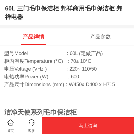
60L 三门毛巾保洁柜 邦祥商用毛巾保洁柜 邦
祥电器
产品详情
产品参数
型号Model : 60L (定做产品)
柜内温度Temperature (°C) : 70± 10°C
电压Voltage (VHz ) : 220~ 110/50
电热功率Power (W) : 600
产品尺寸Dimensions (mm) : W450x D400 x H715
洁净天使系列毛巾保洁柜
●
前框全塑料构成，喷涂(彩板)箱体，造型美观大方;
马上咨询
●
整体线条流畅，新颖人性化把手设计，开关门方便;
首页
客服